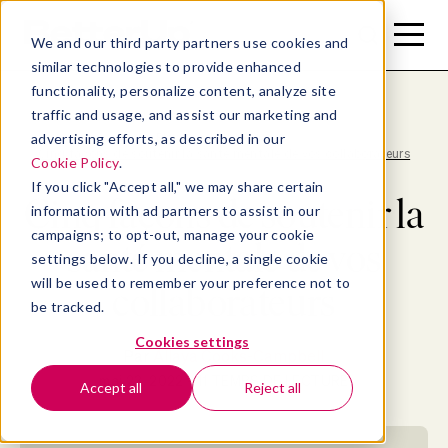
Toggle
Toggle
We and our third party partners use cookies and
Menu
Search
similar technologies to provide enhanced
functionality, personalize content, analyze site
traffic and usage, and assist our marketing and
advertising efforts, as described in our
Blog
>
Well-being
>
Cinq façons de soutenir la santé mentale de vos collaborateurs
Cookie Policy
.
If you click "Accept all," we may share certain
Cinq façons de soutenir la
information with ad partners to assist in our
campaigns; to opt-out, manage your cookie
santé mentale de vos
settings below. If you decline, a single cookie
will be used to remember your preference not to
collaborateurs
be tracked.
Cookies settings
Par
Allaya Cooks-Campbell
mai 23, 2022
- 11 TEMPS DE LECTURE
Accept all
Reject all