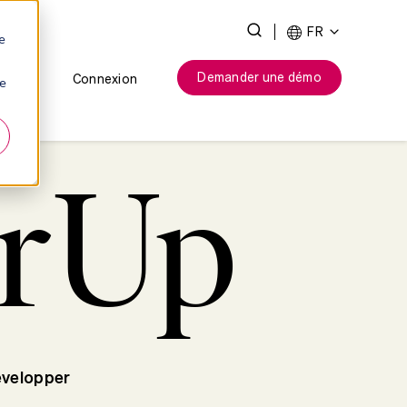
Toggle
FR
e
Search
Demander une démo
Connexion
ie
erUp
développer