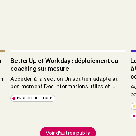
r
BetterUp et Workday : déploiement du
L
coaching sur mesure
à 
c
un
Accéder à la section Un soutien adapté au
bon moment Des informations utiles et ...
Ac
po
PRODUIT BETTERUP
Voir d'autres publis