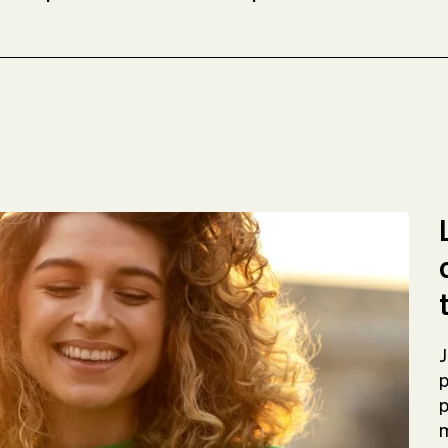
J
p
p
m