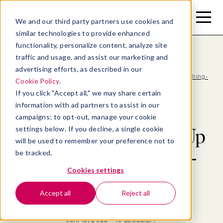
Toggle
Toggle
We and our third party partners use cookies and
Menu
Search
similar technologies to provide enhanced
functionality, personalize content, analyze site
traffic and usage, and assist our marketing and
advertising efforts, as described in our
Blog
>
Management
>
Deutsche Manager entwickeln mit BetterUp elementare Coaching-
Cookie Policy
.
Kompetenzen
If you click "Accept all," we may share certain
information with ad partners to assist in our
Deutsche Manager
campaigns; to opt-out, manage your cookie
settings below. If you decline, a single cookie
entwickeln mit BetterUp
will be used to remember your preference not to
elementare Coaching-
be tracked.
Cookies settings
Kompetenzen
Accept all
Reject all
Von
Karen Saukas
Juni 13, 2022
- 10 LESEZEIT