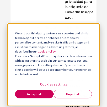
privacidad para
la etiqueta de
LinkedIn Insight
aquí
.
Analítica de
LinkedIn
marketing
establece
We and our third party partners use cookies and similar
ciertas cookies
technologies to provide enhanced functionality,
personalize content, analyze site traffic and usage, and
analíticas para
assist our marketing and advertising efforts, as
registrar datos
described in our
Cookie Policy
.
estadísticos
If you click "Accept all," we may share certain information
sobre el
with ad partners to assist in our campaigns; to opt-out,
comportamiento
manage your cookie settings below. If you decline, a
de los visitantes
single cookie will be used to remember your preference
del Sitio.
not to be tracked.
También se
Cookies settings
utiliza para
hacer una
Accept all
Reject all
coincidencia
probabilística
de la identidad