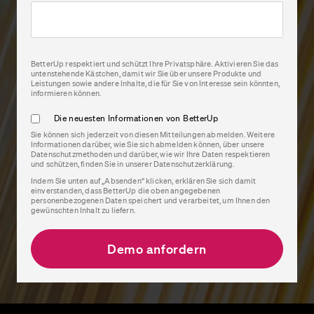
BetterUp respektiert und schützt Ihre Privatsphäre. Aktivieren Sie das
untenstehende Kästchen, damit wir Sie über unsere Produkte und
Leistungen sowie andere Inhalte, die für Sie von Interesse sein könnten,
informieren können.
Die neuesten Informationen von BetterUp
Sie können sich jederzeit von diesen Mitteilungen abmelden. Weitere
Informationen darüber, wie Sie sich abmelden können, über unsere
Datenschutzmethoden und darüber, wie wir Ihre Daten respektieren
und schützen, finden Sie in unserer Datenschutzerklärung.
Indem Sie unten auf „Absenden“ klicken, erklären Sie sich damit
einverstanden, dass BetterUp die oben angegebenen
personenbezogenen Daten speichert und verarbeitet, um Ihnen den
gewünschten Inhalt zu liefern.